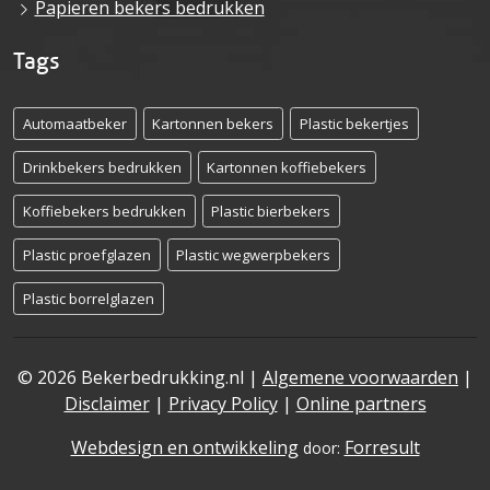
Papieren bekers bedrukken
Tags
Automaatbeker
Kartonnen bekers
Plastic bekertjes
Drinkbekers bedrukken
Kartonnen koffiebekers
Koffiebekers bedrukken
Plastic bierbekers
Plastic proefglazen
Plastic wegwerpbekers
Plastic borrelglazen
© 2026 Bekerbedrukking.nl |
Algemene voorwaarden
|
Disclaimer
|
Privacy Policy
|
Online partners
Webdesign en ontwikkeling
Forresult
door: