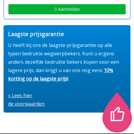
Aanmelden
Laagste prijsgarantie
U heeft bij ons de laagste-prijsgarantie op alle
typen bedrukte wegwerpbekers. Kunt u ergens
anders dezelfde bedrukte bekers kopen voor een
lagere prijs, dan krijgt u van ons nog eens
10%
korting op de laagste prijs!
» Lees hier
de voorwaarden