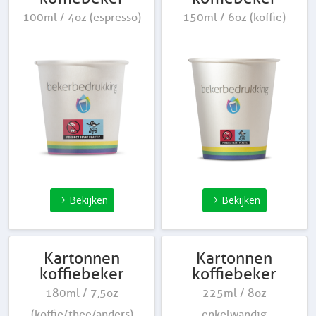
100ml / 4oz (espresso)
150ml / 6oz (koffie)
Bekijken
Bekijken
Kartonnen
Kartonnen
koffiebeker
koffiebeker
180ml / 7,5oz
225ml / 8oz
(koffie/thee/anders)
enkelwandig