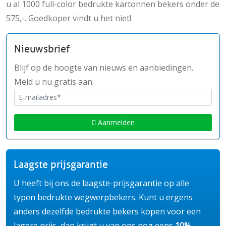
u al 1000 full-color bedrukte kartonnen bekers onder de
575,-. Goedkoper vindt u het niet!
Nieuwsbrief
Blijf op de hoogte van nieuws en aanbiedingen.
Meld u nu gratis aan.
Aanmelden
Laagste prijsgarantie
U heeft bij ons de laagste-prijsgarantie op alle
typen bedrukte wegwerpbekers. Kunt u ergens
anders dezelfde bedrukte bekers kopen voor een
lagere prijs, dan krijgt u van ons nog eens
10%