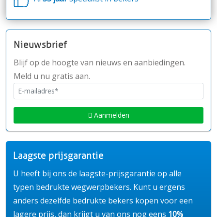
Nieuwsbrief
Blijf op de hoogte van nieuws en aanbiedingen.
Meld u nu gratis aan.
Aanmelden
Laagste prijsgarantie
U heeft bij ons de laagste-prijsgarantie op alle
typen bedrukte wegwerpbekers. Kunt u ergens
anders dezelfde bedrukte bekers kopen voor een
lagere prijs, dan krijgt u van ons nog eens
10%