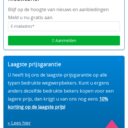
Blijf op de hoogte van nieuws en aanbiedingen.
Meld u nu gratis aan.
Aanmelden
Laagste prijsgarantie
U heeft bij ons de laagste-prijsgarantie op alle
typen bedrukte wegwerpbekers. Kunt u ergens
anders dezelfde bedrukte bekers kopen voor een
lagere prijs, dan krijgt u van ons nog eens
10%
korting op de laagste prijs!
» Lees hier