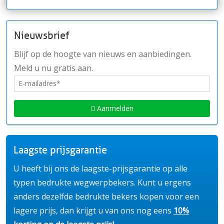
Nieuwsbrief
Blijf op de hoogte van nieuws en aanbiedingen.
Meld u nu gratis aan.
Aanmelden
Laagste prijsgarantie
U heeft bij ons de laagste-prijsgarantie op alle
typen bedrukte wegwerpbekers. Kunt u ergens
anders dezelfde bedrukte bekers kopen voor een
lagere prijs, dan krijgt u van ons nog eens
10%