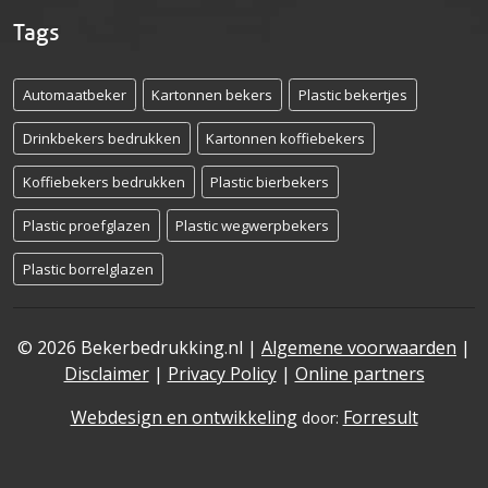
Tags
Automaatbeker
Kartonnen bekers
Plastic bekertjes
Drinkbekers bedrukken
Kartonnen koffiebekers
Koffiebekers bedrukken
Plastic bierbekers
Plastic proefglazen
Plastic wegwerpbekers
Plastic borrelglazen
© 2026 Bekerbedrukking.nl |
Algemene voorwaarden
|
Disclaimer
|
Privacy Policy
|
Online partners
Webdesign en ontwikkeling
Forresult
door: