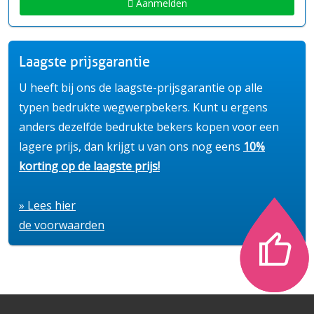
Aanmelden
Laagste prijsgarantie
U heeft bij ons de laagste-prijsgarantie op alle
typen bedrukte wegwerpbekers. Kunt u ergens
anders dezelfde bedrukte bekers kopen voor een
lagere prijs, dan krijgt u van ons nog eens
10%
korting op de laagste prijs!
» Lees hier
de voorwaarden