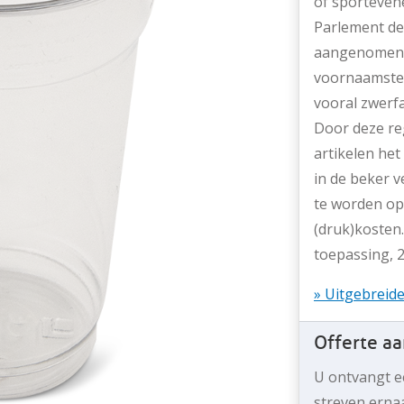
of sporteven
Parlement de 
aangenomen: 
voornaamste d
vooral zwerfa
Door deze re
artikelen het
in de beker 
te worden op
(druk)kosten.
toepassing, 2
» Uitgebreid
Offerte a
U ontvangt ee
streven erna