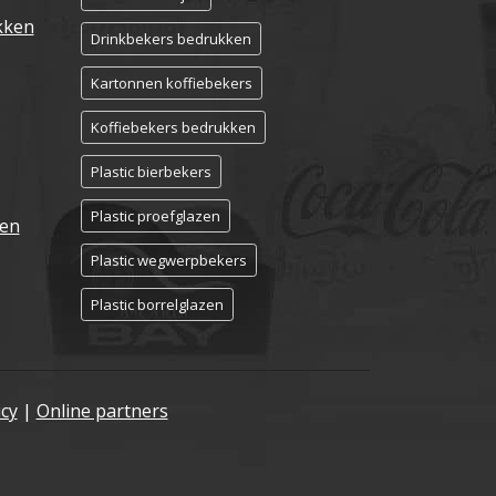
kken
Drinkbekers bedrukken
Kartonnen koffiebekers
Koffiebekers bedrukken
Plastic bierbekers
Plastic proefglazen
ken
Plastic wegwerpbekers
Plastic borrelglazen
icy
|
Online partners