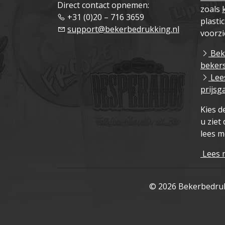
Direct contact opnemen:
zoals
+31 (0)20 – 716 3659
plasti
support@bekerbedrukking.nl
voorzi
Beki
beker
Lees
prijsg
Kies d
u ziet 
lees m
Lees 
© 2026 Bekerbedruk