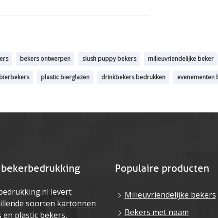
ers
bekers ontwerpen
slush puppy bekers
milieuvriendelijke beker
 bierbekers
plastic bierglazen
drinkbekers bedrukken
evenementen 
 bekerbedrukking
Populaire producten
edrukking.nl levert
Milieuvriendelijke bekers
illende soorten
kartonnen
Bekers met naam
s
en
plastic bekers
,