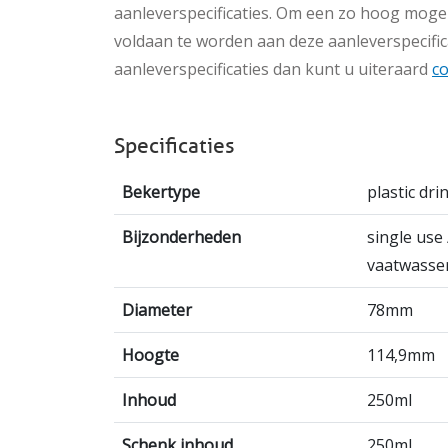
aanleverspecificaties. Om een zo hoog mogeli
voldaan te worden aan deze aanleverspecific
aanleverspecificaties dan kunt u uiteraard
c
Specificaties
Bekertype
plastic dr
Bijzonderheden
single use
vaatwasse
Diameter
78mm
Hoogte
114,9mm
Inhoud
250ml
Schenk inhoud
250ml