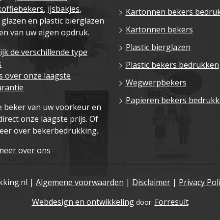
koffiebekers
,
ijsbakjes
,
Kartonnen bekers bedru
c glazen en plastic bierglazen
Kartonnen bekers
en van uw eigen opdruk.
Plastic bierglazen
jk de verschillende type
s
Plastic bekers bedrukken
 over onze laagste
Wegwerpbekers
arantie
Papieren bekers bedruk
e beker van uw voorkeur en
direct onze laagste prijs. Of
eer over bekerbedrukking.
meer over ons
king.nl |
Algemene voorwaarden
|
Disclaimer
|
Privacy Pol
Webdesign en ontwikkeling
Forresult
door: