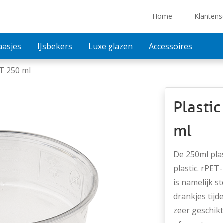
Home
Klantens
aasjes
IJsbekers
Luxe glazen
Accessoires
ET 250 ml
Plasti
ml
De 250ml plas
plastic. rPET-
is namelijk s
drankjes tij
zeer geschikt