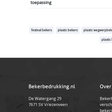
toepassing
festival bekers
plastic bekers
plastic wegwerpbek
plastic
Bekerbedrukking.nl
Over
De Watergang 29
Bekerb
7671 SV Vriezenveen
versch
beker