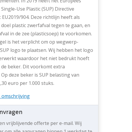
ementen. In 2019 heeft het Europees
Single-Use Plastic (SUP) Directive
EU2019/904. Deze richtlijn heeft als
oel plastic zwerfafval tegen te gaan, en
fval in de zee (plasticsoep) te voorkomen.
gel is het verplicht om op wegwerp-
 SUP logo te plaatsen. Wij hebben het logo
verwerkt waardoor het niet bedrukt hoeft
 de beker. Dit voorkomt extra
 Op deze beker is SUP belasting van
,30 euro per 1.000 stuks.
e omschrijving
anvragen
n vrijblijvende offerte per e-mail. Wij
ar om alle aanvragen binnen 1 werkdag te