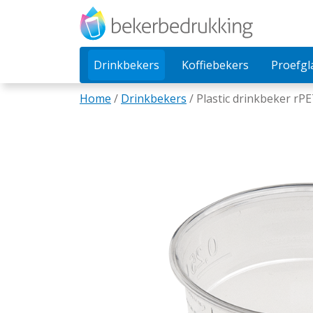
Drinkbekers
Koffiebekers
Proefgl
Home
/
Drinkbekers
/
Plastic drinkbeker rP