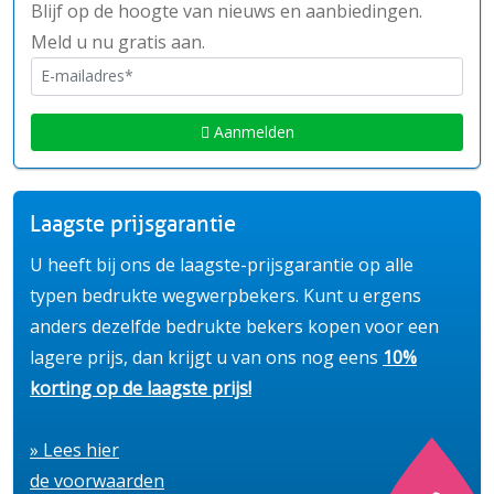
Blijf op de hoogte van nieuws en aanbiedingen.
Meld u nu gratis aan.
Aanmelden
Laagste prijsgarantie
U heeft bij ons de laagste-prijsgarantie op alle
typen bedrukte wegwerpbekers. Kunt u ergens
anders dezelfde bedrukte bekers kopen voor een
lagere prijs, dan krijgt u van ons nog eens
10%
korting op de laagste prijs!
» Lees hier
de voorwaarden