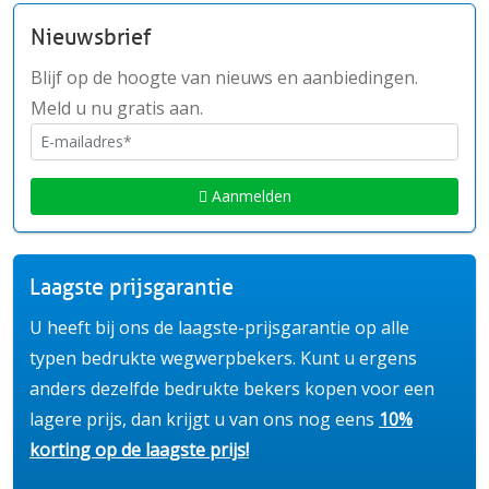
Nieuwsbrief
Blijf op de hoogte van nieuws en aanbiedingen.
Meld u nu gratis aan.
Aanmelden
Laagste prijsgarantie
U heeft bij ons de laagste-prijsgarantie op alle
typen bedrukte wegwerpbekers. Kunt u ergens
anders dezelfde bedrukte bekers kopen voor een
lagere prijs, dan krijgt u van ons nog eens
10%
korting op de laagste prijs!