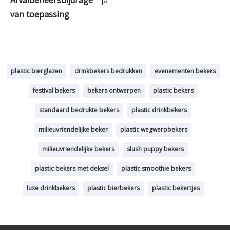
Afvalbeheersbijdrage
ja
van toepassing
plastic bierglazen
drinkbekers bedrukken
evenementen bekers
festival bekers
bekers ontwerpen
plastic bekers
standaard bedrukte bekers
plastic drinkbekers
milieuvriendelijke beker
plastic wegwerpbekers
milieuvriendelijke bekers
slush puppy bekers
plastic bekers met deksel
plastic smoothie bekers
luxe drinkbekers
plastic bierbekers
plastic bekertjes