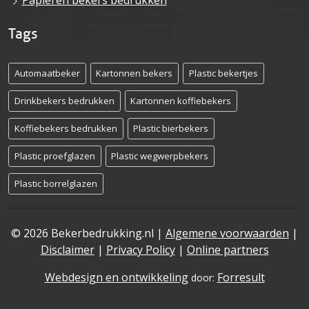
Papieren bekers bedrukken
Tags
Automaatbeker
Kartonnen bekers
Plastic bekertjes
Drinkbekers bedrukken
Kartonnen koffiebekers
Koffiebekers bedrukken
Plastic bierbekers
Plastic proefglazen
Plastic wegwerpbekers
Plastic borrelglazen
© 2026 Bekerbedrukking.nl |
Algemene voorwaarden
|
Disclaimer
|
Privacy Policy
|
Online partners
Webdesign en ontwikkeling
Forresult
door: