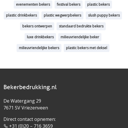
evenementen bekers
festival bekers
plastic bekers
plastic drinkbekers
plastic wegwerpbekers
slush puppy bekers
bekers ontwerpen
standaard bedrukte bekers
luxe drinkbekers
milieuvriendelijke beker
milieuvriendelijke bekers
plastic bekers met deksel
Bekerbedrukking.nl
De Watergang 29
7671 SV Vriezenveen
Direct contact opnemen:
+31 (0)20 – 716 3659