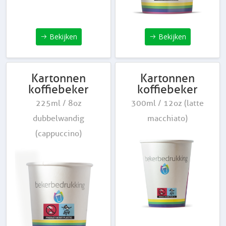
Bekijken
Bekijken
Kartonnen
Kartonnen
koffiebeker
koffiebeker
225ml / 8oz
300ml / 12oz (latte
dubbelwandig
macchiato)
(cappuccino)